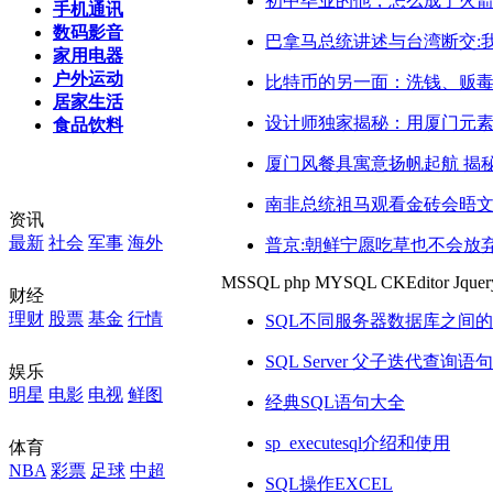
初中毕业的他，怎么成了火
手机通讯
数码影音
巴拿马总统讲述与台湾断交:
家用电器
户外运动
比特币的另一面：洗钱、贩
居家生活
设计师独家揭秘：用厦门元
食品饮料
厦门风餐具寓意扬帆起航 揭
南非总统祖马观看金砖会晤文
资讯
最新
社会
军事
海外
普京:朝鲜宁愿吃草也不会放
MSSQL
php
MYSQL
CKEditor
Jquer
侠客岛:飞越北海道的朝鲜导弹
财经
理财
股票
基金
行情
SQL不同服务器数据库之间的
为什么历代帝王都不将国都
SQL Server 父子迭代查询
李克强接待法国总理访华时
娱乐
明星
电影
电视
鲜图
经典SQL语句大全
朝鲜评论员:爱体面的大国屈
sp_executesql介绍和使用
体育
九九乘法表弱爆：印度19*1
NBA
彩票
足球
中超
SQL操作EXCEL