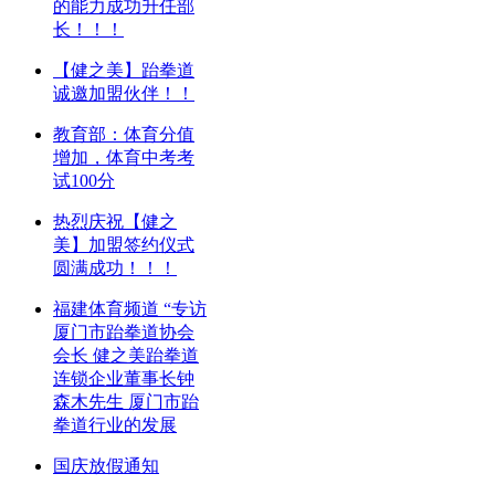
的能力成功升任部
长！！！
【健之美】跆拳道
诚邀加盟伙伴！！
教育部：体育分值
增加，体育中考考
试100分
热烈庆祝【健之
美】加盟签约仪式
圆满成功！！！
福建体育频道 “专访
厦门市跆拳道协会
会长 健之美跆拳道
连锁企业董事长钟
森木先生 厦门市跆
拳道行业的发展
国庆放假通知