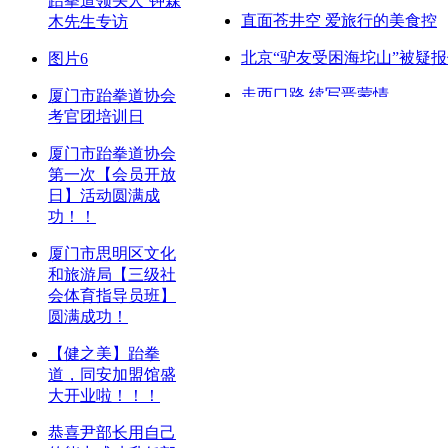
跆拳道领头人’钟森
直面苍井空 爱旅行的美食控
木先生专访
北京“驴友受困海坨山”被疑
图片6
走西口路 续写晋蒙情
厦门市跆拳道协会
考官团培训日
悠游峨眉舒适季 醉美名山闲
厦门市跆拳道协会
长假前来热热身 盘点成都周
第一次【会员开放
日】活动圆满成
天高云淡赏林知秋 盘点全国
功！！
厦门市思明区文化
和旅游局【三级社
会体育指导员班】
圆满成功！
【健之美】跆拳
道，同安加盟馆盛
大开业啦！！！
恭喜尹部长用自己