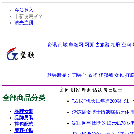
会员登入
｜
新使用者？
请先注册
资讯
商城
坚融网
网页
去旅游
相册
空间
秋装新品：
西装
连衣裙
阔腿裤
女包
打
新闻
财经
理财
话题
每日贴士
全部商品分类
"农民"机长11年造200架飞
品牌女装
渐冻症女博士留遗嘱捐遗体 
品牌男装
家国网事|因为这10元钱70
鞋包配饰
美容护肤