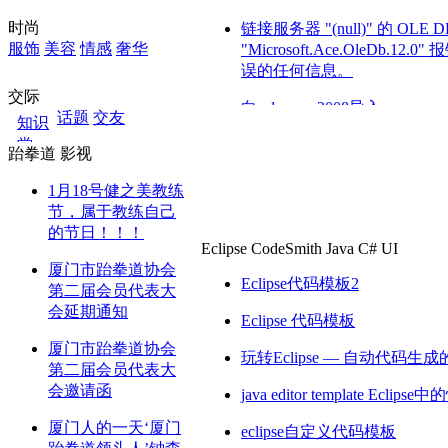
时尚
链接服务器 "(null)" 的 OLE
服饰
美容
情感
奢华
"Microsoft.Ace.OleDb
误的任何信息。
交际
向sqlserver 2008导入access、
话题
交友
知识
堂
SQL直接操作excel表(查询/导
跆拳道
影视
汽车
数据库SQL经典短小代码收集
旅游
1月18号健之美教练
数码
节，属于教练自己
C#:几种数据库的大数据批量
科技
的节日！！！
Eclipse
CodeSmith
Java
C#
UI
家居
SQL WHERE子句简介
厦门市跆拳道协会
育儿
Eclipse代码模板2
第二届会员代表大
文化
会延期通知
教育
Eclipse 代码模板
读书
厦门市跆拳道协会
公益
玩转Eclipse — 自动代码生成的Jav
第二届会员代表大
艺术
会邀请函
java editor template Ecl
健康
厦门人的一天‘厦门
eclipse自定义代码模板