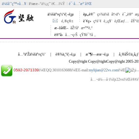
ä¼šå‘˜ç™»å…¥
ï½œ
æ–°ä½¿ç”¨è€…ï¼Ÿ
è¯·å…ˆæ³¨å†Œ
ä¼šäº¤ç½‘é¦–é¡µ
èµ„è®¯
ç¤¾ä¼š
å†›äº‹
è¯„è®º
æµ
é‚®ç®±
è´¢ç»
ç†è´¢
è‚¡ç¥¨
è¡Œæƒ…
åŸºé
æ–‡åŒ–
åŽ†å²
æ•™è‚²
è®ºå›
å…¬ç›Š
çŸ¥è¯†å ‚
å…³äºŽä¼šäº¤ç½‘
|
è®¾ä¸ºé¦–é¡µ
|
æ”¶è—æœ¬é¡µ
|
å¸®åŠ©ä¸­å¿ƒ
Copy@right Copy@rightCopy@right 2005-2
0592-2071339
ï¼ŒQQ:3010163688ï¼ŒE-mail:
mylijian@22vs.com
ï¼Œ
å…¬ä¼—å·ï¼šjr22vsï¼Œè®¢é˜