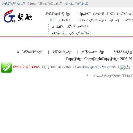
ä¼šå‘˜ç™»å…¥
ï½œ
æ–°ä½¿ç”¨è€…ï¼Ÿ
è¯·å…ˆæ³¨å†Œ
ä¼šäº¤ç½‘é¦–é¡µ
èµ„è®¯
ç¤¾ä¼š
å†›äº‹
è¯„è®º
æµ
é‚®ç®±
è´¢ç»
ç†è´¢
è‚¡ç¥¨
è¡Œæƒ…
åŸºé
æ–‡åŒ–
åŽ†å²
æ•™è‚²
è®ºå›
å…¬ç›Š
çŸ¥è¯†å ‚
å…³äºŽä¼šäº¤ç½‘
|
è®¾ä¸ºé¦–é¡µ
|
æ”¶è—æœ¬é¡µ
|
å¸®åŠ©ä¸­å¿ƒ
Copy@right Copy@rightCopy@right 2005-2
0592-2071339
ï¼ŒQQ:3010163688ï¼ŒE-mail:
mylijian@22vs.com
ï¼Œ
å…¬ä¼—å·ï¼šjr22vsï¼Œè®¢é˜