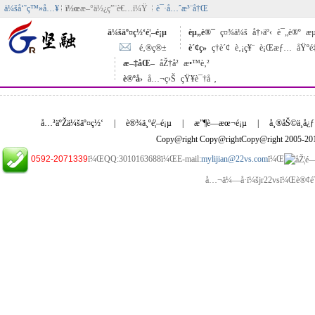
ä¼šå‘˜ç™»å…¥
ï½œ
æ–°ä½¿ç”¨è€…ï¼Ÿ
è¯·å…ˆæ³¨å†Œ
ä¼šäº¤ç½‘é¦–é¡µ
èµ„è®¯
ç¤¾ä¼š
å†›äº‹
è¯„è®º
æµ
é‚®ç®±
è´¢ç»
ç†è´¢
è‚¡ç¥¨
è¡Œæƒ…
åŸºé
æ–‡åŒ–
åŽ†å²
æ•™è‚²
è®ºå›
å…¬ç›Š
çŸ¥è¯†å ‚
å…³äºŽä¼šäº¤ç½‘
|
è®¾ä¸ºé¦–é¡µ
|
æ”¶è—æœ¬é¡µ
|
å¸®åŠ©ä¸­å¿ƒ
Copy@right Copy@rightCopy@right 2005-2
0592-2071339
ï¼ŒQQ:3010163688ï¼ŒE-mail:
mylijian@22vs.com
ï¼Œ
å…¬ä¼—å·ï¼šjr22vsï¼Œè®¢é˜