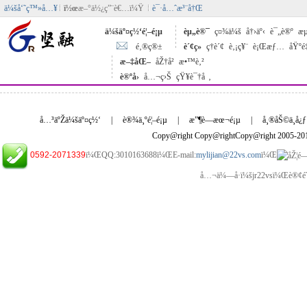
ä¼šå‘˜ç™»å…¥
ï½œ
æ–°ä½¿ç”¨è€…ï¼Ÿ
è¯·å…ˆæ³¨å†Œ
ä¼šäº¤ç½‘é¦–é¡µ
èµ„è®¯
ç¤¾ä¼š
å†›äº‹
è¯„è®º
æµ
é‚®ç®±
è´¢ç»
ç†è´¢
è‚¡ç¥¨
è¡Œæƒ…
åŸºé
æ–‡åŒ–
åŽ†å²
æ•™è‚²
è®ºå›
å…¬ç›Š
çŸ¥è¯†å ‚
å…³äºŽä¼šäº¤ç½‘
|
è®¾ä¸ºé¦–é¡µ
|
æ”¶è—æœ¬é¡µ
|
å¸®åŠ©ä¸­å¿ƒ
Copy@right Copy@rightCopy@right 2005-2
0592-2071339
ï¼ŒQQ:3010163688ï¼ŒE-mail:
mylijian@22vs.com
ï¼Œ
å…¬ä¼—å·ï¼šjr22vsï¼Œè®¢é˜