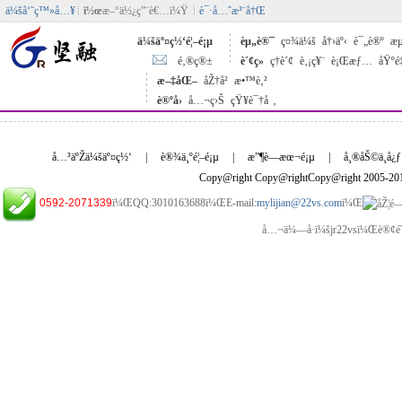
ä¼šå‘˜ç™»å…¥
ï½œ
æ–°ä½¿ç”¨è€…ï¼Ÿ
è¯·å…ˆæ³¨å†Œ
ä¼šäº¤ç½‘é¦–é¡µ
èµ„è®¯
ç¤¾ä¼š
å†›äº‹
è¯„è®º
æµ
é‚®ç®±
è´¢ç»
ç†è´¢
è‚¡ç¥¨
è¡Œæƒ…
åŸºé
æ–‡åŒ–
åŽ†å²
æ•™è‚²
è®ºå›
å…¬ç›Š
çŸ¥è¯†å ‚
å…³äºŽä¼šäº¤ç½‘
|
è®¾ä¸ºé¦–é¡µ
|
æ”¶è—æœ¬é¡µ
|
å¸®åŠ©ä¸­å¿ƒ
Copy@right Copy@rightCopy@right 2005-2
0592-2071339
ï¼ŒQQ:3010163688ï¼ŒE-mail:
mylijian@22vs.com
ï¼Œ
å…¬ä¼—å·ï¼šjr22vsï¼Œè®¢é˜