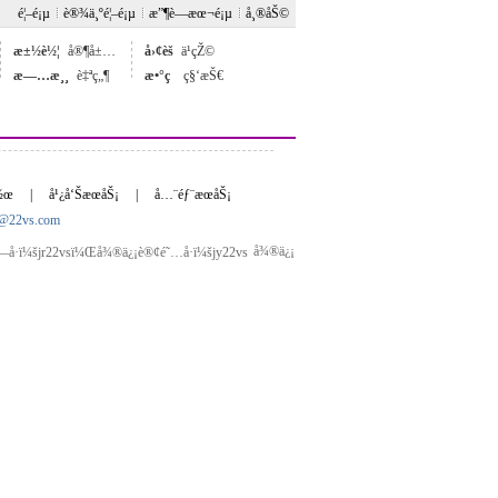
é¦–é¡µ
è®¾ä¸ºé¦–é¡µ
æ”¶è—æœ¬é¡µ
å¸®åŠ©
æ±½è½¦
å®¶å±…
å›¢èš
ä¹çŽ©
æ—…æ¸¸
è‡ªç„¶
æ•°ç 
ç§‘æŠ€
ä½œ
|
å¹¿å‘ŠæœåŠ¡
|
å…¨éƒ¨æœåŠ¡
n@22vs.com
å¾®ä¿¡