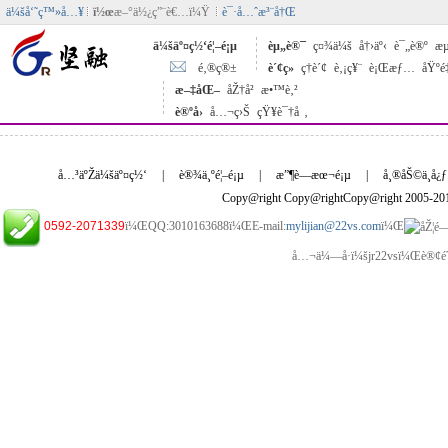
ä¼šå‘˜ç™»å…¥
ï½œ
æ–°ä½¿ç”¨è€…ï¼Ÿ
è¯·å…ˆæ³¨å†Œ
ä¼šäº¤ç½‘é¦–é¡µ
èµ„è®¯
ç¤¾ä¼š
å†›äº‹
è¯„è®º
æµ
é‚®ç®±
è´¢ç»
ç†è´¢
è‚¡ç¥¨
è¡Œæƒ…
åŸºé
æ–‡åŒ–
åŽ†å²
æ•™è‚²
è®ºå›
å…¬ç›Š
çŸ¥è¯†å ‚
å…³äºŽä¼šäº¤ç½‘
|
è®¾ä¸ºé¦–é¡µ
|
æ”¶è—æœ¬é¡µ
|
å¸®åŠ©ä¸­å¿ƒ
Copy@right Copy@rightCopy@right 2005-2
0592-2071339
ï¼ŒQQ:3010163688ï¼ŒE-mail:
mylijian@22vs.com
ï¼Œ
å…¬ä¼—å·ï¼šjr22vsï¼Œè®¢é˜