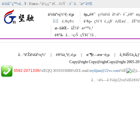
ä¼šå‘˜ç™»å…¥
ï½œ
æ–°ä½¿ç”¨è€…ï¼Ÿ
è¯·å…ˆæ³¨å†Œ
ä¼šäº¤ç½‘é¦–é¡µ
èµ„è®¯
ç¤¾ä¼š
å†›äº‹
è¯„è®º
æµ
é‚®ç®±
è´¢ç»
ç†è´¢
è‚¡ç¥¨
è¡Œæƒ…
åŸºé
æ–‡åŒ–
åŽ†å²
æ•™è‚²
è®ºå›
å…¬ç›Š
çŸ¥è¯†å ‚
å…³äºŽä¼šäº¤ç½‘
|
è®¾ä¸ºé¦–é¡µ
|
æ”¶è—æœ¬é¡µ
|
å¸®åŠ©ä¸­å¿ƒ
Copy@right Copy@rightCopy@right 2005-2
0592-2071339
ï¼ŒQQ:3010163688ï¼ŒE-mail:
mylijian@22vs.com
ï¼Œ
å…¬ä¼—å·ï¼šjr22vsï¼Œè®¢é˜