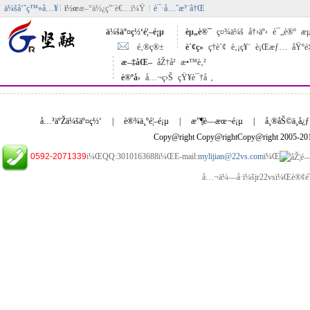
ä¼šå‘˜ç™»å…¥
ï½œ
æ–°ä½¿ç”¨è€…ï¼Ÿ
è¯·å…ˆæ³¨å†Œ
ä¼šäº¤ç½‘é¦–é¡µ
èµ„è®¯
ç¤¾ä¼š
å†›äº‹
è¯„è®º
æµ
é‚®ç®±
è´¢ç»
ç†è´¢
è‚¡ç¥¨
è¡Œæƒ…
åŸºé
æ–‡åŒ–
åŽ†å²
æ•™è‚²
è®ºå›
å…¬ç›Š
çŸ¥è¯†å ‚
å…³äºŽä¼šäº¤ç½‘
|
è®¾ä¸ºé¦–é¡µ
|
æ”¶è—æœ¬é¡µ
|
å¸®åŠ©ä¸­å¿ƒ
Copy@right Copy@rightCopy@right 2005-2
0592-2071339
ï¼ŒQQ:3010163688ï¼ŒE-mail:
mylijian@22vs.com
ï¼Œ
å…¬ä¼—å·ï¼šjr22vsï¼Œè®¢é˜