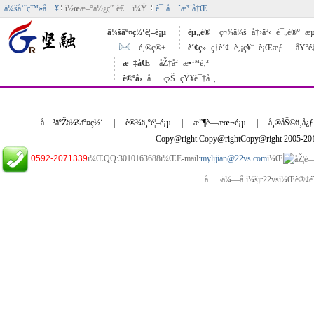
ä¼šå‘˜ç™»å…¥
ï½œ
æ–°ä½¿ç”¨è€…ï¼Ÿ
è¯·å…ˆæ³¨å†Œ
ä¼šäº¤ç½‘é¦–é¡µ
èµ„è®¯
ç¤¾ä¼š
å†›äº‹
è¯„è®º
æµ
é‚®ç®±
è´¢ç»
ç†è´¢
è‚¡ç¥¨
è¡Œæƒ…
åŸºé
æ–‡åŒ–
åŽ†å²
æ•™è‚²
è®ºå›
å…¬ç›Š
çŸ¥è¯†å ‚
å…³äºŽä¼šäº¤ç½‘
|
è®¾ä¸ºé¦–é¡µ
|
æ”¶è—æœ¬é¡µ
|
å¸®åŠ©ä¸­å¿ƒ
Copy@right Copy@rightCopy@right 2005-2
0592-2071339
ï¼ŒQQ:3010163688ï¼ŒE-mail:
mylijian@22vs.com
ï¼Œ
å…¬ä¼—å·ï¼šjr22vsï¼Œè®¢é˜