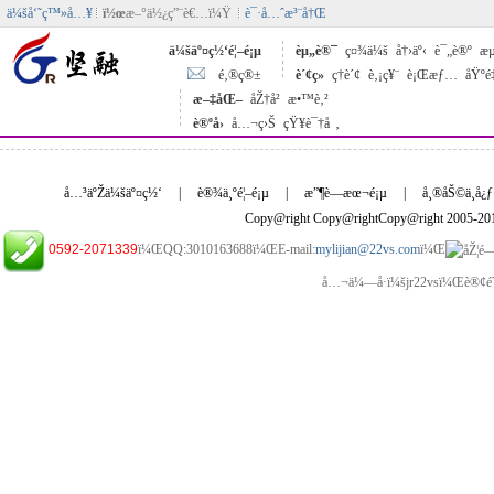
ä¼šå‘˜ç™»å…¥
ï½œ
æ–°ä½¿ç”¨è€…ï¼Ÿ
è¯·å…ˆæ³¨å†Œ
ä¼šäº¤ç½‘é¦–é¡µ
èµ„è®¯
ç¤¾ä¼š
å†›äº‹
è¯„è®º
æµ
é‚®ç®±
è´¢ç»
ç†è´¢
è‚¡ç¥¨
è¡Œæƒ…
åŸºé
æ–‡åŒ–
åŽ†å²
æ•™è‚²
è®ºå›
å…¬ç›Š
çŸ¥è¯†å ‚
å…³äºŽä¼šäº¤ç½‘
|
è®¾ä¸ºé¦–é¡µ
|
æ”¶è—æœ¬é¡µ
|
å¸®åŠ©ä¸­å¿ƒ
Copy@right Copy@rightCopy@right 2005-2
0592-2071339
ï¼ŒQQ:3010163688ï¼ŒE-mail:
mylijian@22vs.com
ï¼Œ
å…¬ä¼—å·ï¼šjr22vsï¼Œè®¢é˜