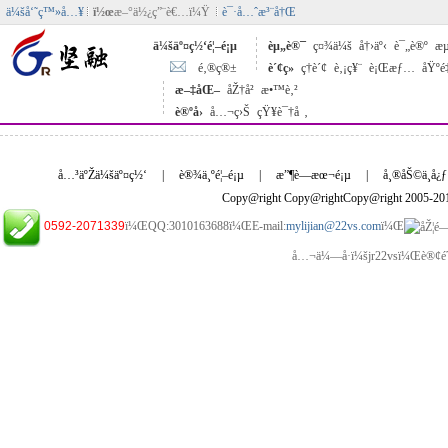
ä¼šå‘˜ç™»å…¥
ï½œ
æ–°ä½¿ç”¨è€…ï¼Ÿ
è¯·å…ˆæ³¨å†Œ
ä¼šäº¤ç½‘é¦–é¡µ
èµ„è®¯
ç¤¾ä¼š
å†›äº‹
è¯„è®º
æµ
é‚®ç®±
è´¢ç»
ç†è´¢
è‚¡ç¥¨
è¡Œæƒ…
åŸºé
æ–‡åŒ–
åŽ†å²
æ•™è‚²
è®ºå›
å…¬ç›Š
çŸ¥è¯†å ‚
å…³äºŽä¼šäº¤ç½‘
|
è®¾ä¸ºé¦–é¡µ
|
æ”¶è—æœ¬é¡µ
|
å¸®åŠ©ä¸­å¿ƒ
Copy@right Copy@rightCopy@right 2005-2
0592-2071339
ï¼ŒQQ:3010163688ï¼ŒE-mail:
mylijian@22vs.com
ï¼Œ
å…¬ä¼—å·ï¼šjr22vsï¼Œè®¢é˜