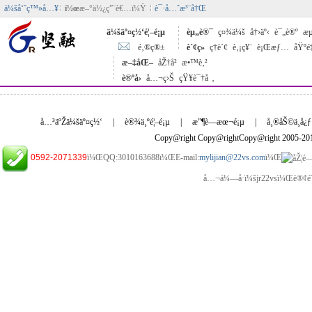
ä¼šå‘˜ç™»å…¥
ï½œ
æ–°ä½¿ç”¨è€…ï¼Ÿ
è¯·å…ˆæ³¨å†Œ
ä¼šäº¤ç½‘é¦–é¡µ
èµ„è®¯
ç¤¾ä¼š
å†›äº‹
è¯„è®º
æµ
é‚®ç®±
è´¢ç»
ç†è´¢
è‚¡ç¥¨
è¡Œæƒ…
åŸºé
æ–‡åŒ–
åŽ†å²
æ•™è‚²
è®ºå›
å…¬ç›Š
çŸ¥è¯†å ‚
å…³äºŽä¼šäº¤ç½‘
|
è®¾ä¸ºé¦–é¡µ
|
æ”¶è—æœ¬é¡µ
|
å¸®åŠ©ä¸­å¿ƒ
Copy@right Copy@rightCopy@right 2005-2
0592-2071339
ï¼ŒQQ:3010163688ï¼ŒE-mail:
mylijian@22vs.com
ï¼Œ
å…¬ä¼—å·ï¼šjr22vsï¼Œè®¢é˜