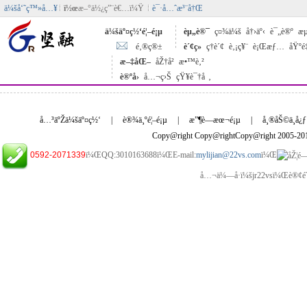
ä¼šå‘˜ç™»å…¥
ï½œ
æ–°ä½¿ç”¨è€…ï¼Ÿ
è¯·å…ˆæ³¨å†Œ
ä¼šäº¤ç½‘é¦–é¡µ
èµ„è®¯
ç¤¾ä¼š
å†›äº‹
è¯„è®º
æµ
é‚®ç®±
è´¢ç»
ç†è´¢
è‚¡ç¥¨
è¡Œæƒ…
åŸºé
æ–‡åŒ–
åŽ†å²
æ•™è‚²
è®ºå›
å…¬ç›Š
çŸ¥è¯†å ‚
å…³äºŽä¼šäº¤ç½‘
|
è®¾ä¸ºé¦–é¡µ
|
æ”¶è—æœ¬é¡µ
|
å¸®åŠ©ä¸­å¿ƒ
Copy@right Copy@rightCopy@right 2005-2
0592-2071339
ï¼ŒQQ:3010163688ï¼ŒE-mail:
mylijian@22vs.com
ï¼Œ
å…¬ä¼—å·ï¼šjr22vsï¼Œè®¢é˜