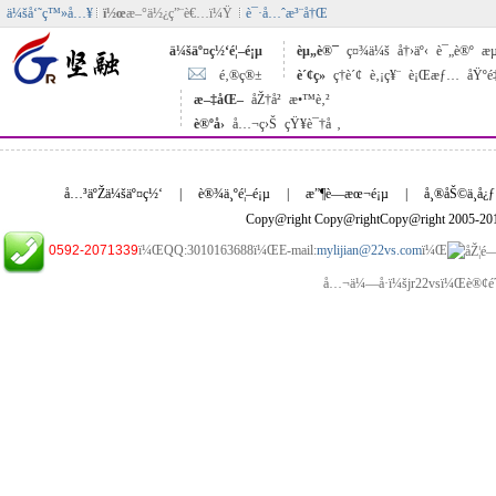
ä¼šå‘˜ç™»å…¥
ï½œ
æ–°ä½¿ç”¨è€…ï¼Ÿ
è¯·å…ˆæ³¨å†Œ
ä¼šäº¤ç½‘é¦–é¡µ
èµ„è®¯
ç¤¾ä¼š
å†›äº‹
è¯„è®º
æµ
é‚®ç®±
è´¢ç»
ç†è´¢
è‚¡ç¥¨
è¡Œæƒ…
åŸºé
æ–‡åŒ–
åŽ†å²
æ•™è‚²
è®ºå›
å…¬ç›Š
çŸ¥è¯†å ‚
å…³äºŽä¼šäº¤ç½‘
|
è®¾ä¸ºé¦–é¡µ
|
æ”¶è—æœ¬é¡µ
|
å¸®åŠ©ä¸­å¿ƒ
Copy@right Copy@rightCopy@right 2005-2
0592-2071339
ï¼ŒQQ:3010163688ï¼ŒE-mail:
mylijian@22vs.com
ï¼Œ
å…¬ä¼—å·ï¼šjr22vsï¼Œè®¢é˜