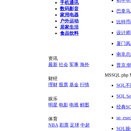
初中毕
手机通讯
数码影音
巴拿马
家用电器
户外运动
比特币
居家生活
设计师
食品饮料
厦门风
南非总
资讯
最新
社会
军事
海外
普京:
MSSQL
php
侠客岛
财经
理财
股票
基金
行情
SQL
为什么
SQL 
李克强
娱乐
明星
电影
电视
鲜图
经典S
朝鲜评
sp_ex
体育
九九乘
NBA
彩票
足球
中超
SQL操