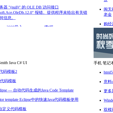
器 "(null)" 的 OLE DB 访问接口
闽无
osoft.Ace.OleDb.12.0" 报错。提供程序未给出有关错
老金
何信息。
购经
erver 2008导入access、excel数据
放弃
接操作excel表(查询/导入/插入)
厦门
保障
SQL经典短小代码收集
[一
几种数据库的大数据批量插入
不降
mith
Java
C#
UI
手机
笔记
WHERE子句简介
国庆
se代码模板2
htm
故事
se 代码模板
意料
两重
风情
ipse — 自动代码生成的Java Code Template
更多新
厦门
editor template Eclipse中的快速Java代码模板使用
Win
考
pse自定义代码模板
双模