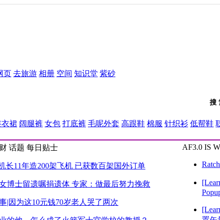
网页
去旅游
相册
空间
知识堂
紫砂
搜
连衣裙
阔腿裤
女包
打底裤
毛呢外套
高跟鞋
棉服
针织衫
低帮鞋
AF3.0
IS
W
财
话题
每日贴士
Rat
"机长11年造200架飞机 已获数百架国外订单
[Lea
女博士留遗嘱捐遗体 专家：做最后努力挽救
Popu
事|因为这10元钱70岁老人哭了两次
[Lea
置矢