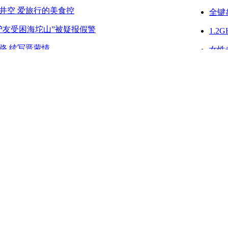
井空 爱旅行的美食控
全键盘
驴友受困海坨山”被疑报假警
1.2
路 续写晋蒙情
女性专
眉舒适季 醉美名山闲适游
侧滑Q
来热热身 盘点成都周边好出去
免费
淡赏林知秋 盘点全国的壮丽林海
华为