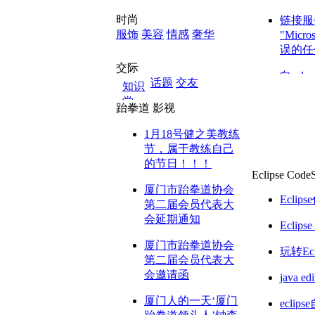
时尚
链接服务
服饰
美容
情感
奢华
"Micr
误的任
交际
向sqls
话题
交友
知识
堂
SQL直
跆拳道
影视
汽车
数据库
旅游
1月18号健之美教练
数码
节，属于教练自己
C#:
科技
的节日！！！
Eclipse
CodeS
家居
SQL 
厦门市跆拳道协会
育儿
Eclip
第二届会员代表大
文化
会延期通知
教育
Eclip
读书
厦门市跆拳道协会
公益
玩转Ecl
第二届会员代表大
艺术
会邀请函
java 
健康
厦门人的一天‘厦门
ecli