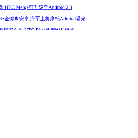
 HTC Merge可升级至Android 2.3
GHz全键盘安卓 海军上将摩托Admiral曝光
属安卓机 HTC Bliss外观图片曝光
WERTY Android2.2夏普FX Plus简评
赠送100台 诺基亚N9大陆接受预订
Honor正面挑战小米 最快10月发布