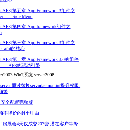
rn AF3]第五章 App Framework 3组件之
er——Side Menu
rn AF3]第四章 App framework组件之
n
rn AF3]第三章 App Framework 3组件之
el：afui的核心
rn AF3]第二章 App Framework 3.0的组件
ew——AF3的驱动引擎
ver2003
Win7系统
server2008
企业管理软件定制
云服务器租用
u/serv-u通过替换servudaemon.ini提升权限-
管理
域名注册
企业邮箱
预警
建设
计算机硬件
监控安装
v-u安全配置完整版
商不降价的N个理由
一"房展会4天仅成交203套 潜在客户等降