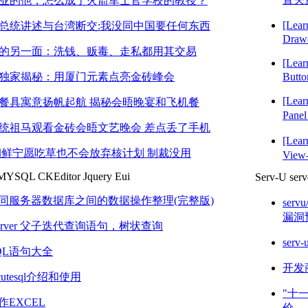
业的他，怎么成了火箭军士官学校的教授？
[Lea
总统讲述与台湾断交:我没同中国要任何东西
Draw
的另一面：洗钱、贩毒、走私都用其交易
[Lea
独家揭秘：用厦门元素点亮金砖峰会
Butto
[Lea
餐具寓意扬帆起航 揭秘会晤晚宴和飞机餐
Pan
统祖马观看金砖会晤文艺晚会 差点丢了手机
[Lea
朝鲜宁愿吃草也不会放弃核计划 制裁没用
Vi
MYSQL
CKEditor
Jquery Eui
Serv-U
ser
:飞越北海道的朝鲜导弹 日本为啥不拦截?
软件销售
不同服务器数据库之间的数据操作整理(完整版)
serv
历代帝王都不将国都设在南方？
主机托管
漏洞
Server 父子迭代查询语句，树状查询
接待法国总理访华时强调：以稳定性应对不确定性
网站自助
ser
QL语句大全
论员:爱体面的大国屈服于美国 抛弃友谊
开发
ecutesql介绍和使用
法表弱爆：印度19*19乘法口诀走红
"十
作EXCEL
价