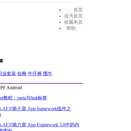
首页
设为首页
收藏本页
帮助
 索
职业套装
短靴
牛仔裤
围巾
PF
Android
chet教程：meta与link标签
rn AF3]第七章 App framework组件之
p
rn AF3]第六章 App Framework 3.0中的内
量图标