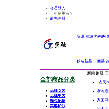
会员登入
｜
新使用者？
请先注册
资讯
商城
坚融网
秋装新品：
西装
新闻
财经
理
全部商品分类
"农民
品牌女装
渐冻症
品牌男装
家国网
鞋包配饰
美容护肤