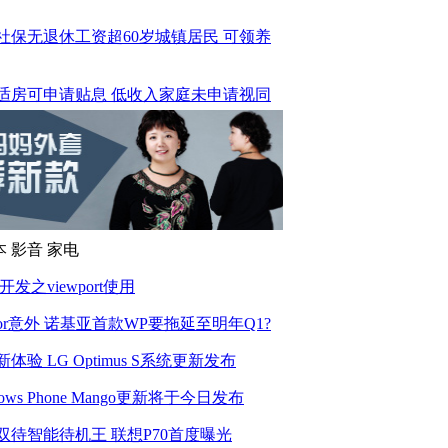
社保无退休工资超60岁城镇居民 可领养
适房可申请贴息 低收入家庭未申请视同
流动人口信息三渠道免费申报 享8种权益
周热点]厦打造宜居城市 三大理由支撑房价
本
影音
家电
花车巡游6区进行 21部花车展现特区30年
l5开发之viewport使用
or意外 诺基亚首款WP要拖延至明年Q1?
量级歌手昨鹭岛开唱 陈奕迅卖萌蔡琴弄
体验 LG Optimus S系统更新发布
将摸底外来汽车数量 为同城化交通做参
dows Phone Mango更新将于今日发布
双待智能待机王 联想P70首度曝光