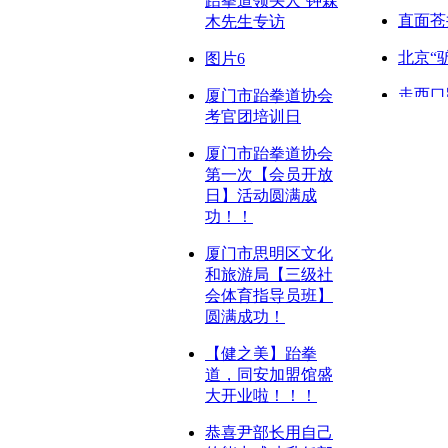
跆拳道领头人’钟森
直面苍
木先生专访
北京“
图片6
走西口
厦门市跆拳道协会
考官团培训日
悠游峨
厦门市跆拳道协会
长假前
第一次【会员开放
日】活动圆满成
天高云
功！！
厦门市思明区文化
和旅游局【三级社
会体育指导员班】
圆满成功！
【健之美】跆拳
道，同安加盟馆盛
大开业啦！！！
恭喜尹部长用自己