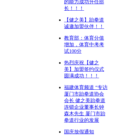
的能力成功升任部
长！！！
【健之美】跆拳道
诚邀加盟伙伴！！
教育部：体育分值
增加，体育中考考
试100分
热烈庆祝【健之
美】加盟签约仪式
圆满成功！！！
福建体育频道 “专访
厦门市跆拳道协会
会长 健之美跆拳道
连锁企业董事长钟
森木先生 厦门市跆
拳道行业的发展
国庆放假通知